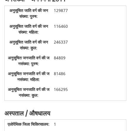
129877
116460
246337
84809
81486
166295
अस्पताल / औषधालय
1